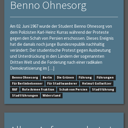
Benno Ohnesorg
Am 02. Juni 1967 wurde der Student Benno Ohnesorg von
dem Polizisten Karl-Heinz Kurras während der Proteste
gegen den Schah von Persien erschossen. Dieses Ereignis
hat die damals noch junge Bundesrepublik nachhaltig
verändert: Der studentische Protest gegen Ausbeutung
und Unterdrückung in den Ländern der sogenannten
Dritten Welt und die Forderung nach einer radikalen
Demokratisierung im […]
Benno Ohnesorg
Berlin
Die Grünen
Führung
Führungen
Für Berlinbekenner
Für Stadtwanderer
Helmut Gollwitzer
RAF
Rote Armee Fraktion
Schah von Persien
Stadtführung
Stadtführungen
Widerstand