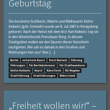
Geburtstag
Die berühmte Grafikerin, Malerin und Bildhauerin Käthe
Kollwitz (geb. Schmidt) wurde am 8. Juli 1867 in Königsberg
geboren. Nach der Heirat mit dem Arzt Karl Kollwitz zog sie
in den Arbeiterbezirk Prenzlauer Berg. In diesem
Stadtgebiet wollen wir den Spuren dieser Künstlerin
nachgehen. Wie sah es damals in den Straßen und
Wohnungen hier aus? Was […]
Berlin
entartete Kunst
Ernst Barlach
Führung
Führungen
Für Berlinbekenner
Für Stadtwanderer
Käthe Kollwitz
Kunst
Künstlerin
NS-Regime
Stadtführung
Stadtführungen
Widerstand
„Freiheit wollen wir!“ –