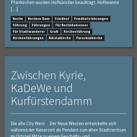
Pfarrkirchen wurden Hofkünstler beauftragt. Hofbeamte
[…]
Berlin
Berliner Dom
Friedhof
Friedhofsführungen
Führung
Führungen
Für Berlinbekenner
Für Stadtwanderer
Gruft
Kirchenführung
Kirchenführungen
Nikolaikirche
Parochialkirche
Zwischen Kyrie,
KaDeWe und
Kurfürstendamm
Die alte City West Der Neue Westen entwickelte sich
während der Kaiserzeit als Pendant zum alten Stadtzentrum
im Ortsteil Mitte zu einem Geschäfts- und