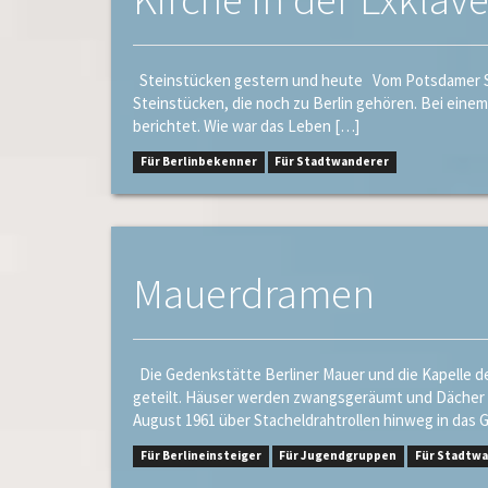
Steinstücken gestern und heute Vom Potsdamer Sta
Steinstücken, die noch zu Berlin gehören. Bei einem
berichtet. Wie war das Leben […]
Für Berlinbekenner
Für Stadtwanderer
Mauerdramen
Die Gedenkstätte Berliner Mauer und die Kapelle d
geteilt. Häuser werden zwangsgeräumt und Dächer mi
August 1961 über Stacheldrahtrollen hinweg in das 
Für Berlineinsteiger
Für Jugendgruppen
Für Stadtw