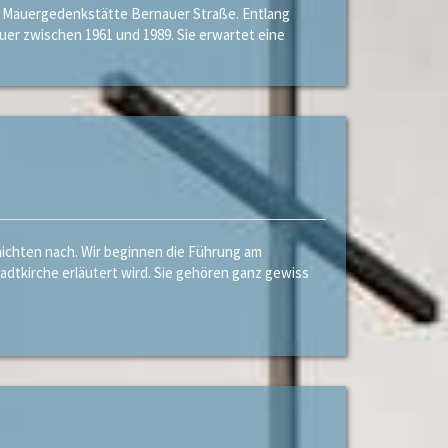
ur Mauergedenkstätte Bernauer Straße. Entlang
uer zwischen 1961 und 1989. Sie erwartet eine
chten nach. Wir beginnen die Führung am
dtkirche erläutert wird. Sie gehören ganz gewiss