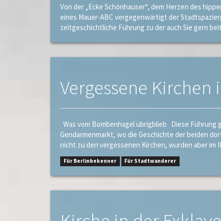
Von der „Ecke Schönhauser“, dem Herzen des hippen 
eines Mauer-ABC vergegenwärtigt der Stadtspazierga
zeitgeschichtliche Führung zu der auch Sie gern bei
Vergessene Kirchen i
Was vom Bombenhagel übrigblieb Diese Führung ge
Gendarmenmarkt, wo die Geschichte der beiden dorti
nicht zu den vergessenen Kirchen, wurden aber im II
Für Berlinbekenner
Für Stadtwanderer
Kirche in der Exklav