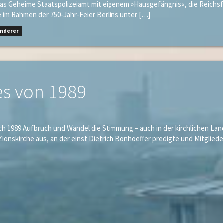
h das Geheime Staatspolizeiamt mit eigenem »Hausgefängnis«, die Reichs
 im Rahmen der 750-Jahr-Feier Berlins unter […]
anderer
es von 1989
h 1989 Aufbruch und Wandel die Stimmung – auch in der kirchlichen Land
Zionskirche aus, an der einst Dietrich Bonhoeffer predigte und Mitglie