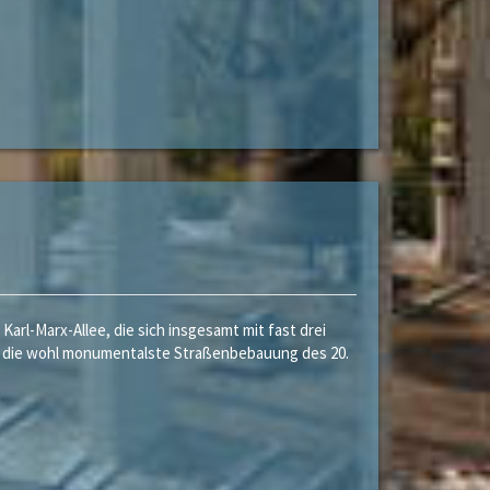
rl-Marx-Allee, die sich insgesamt mit fast drei
0 die wohl monumentalste Straßenbebauung des 20.