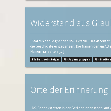
Widerstand aus Gla
Stätten der Gegner der NS-Diktatur Das Attentat am 
die Geschichte eingegangen. Die Namen der am Atten
Namen nur selten […]
Für Berlineinsteiger
Für Jugendgruppen
Für Stadtw
Orte der Erinnerung
NS-Gedenkstätten in der Berliner Innenstadt Auf d