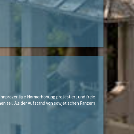
 zehnprozentige Normerhöhung protestiert und freie
n teil. Als der Aufstand von sowjetischen Panzern