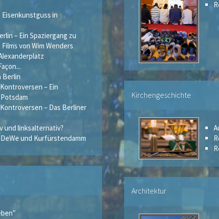
R
- Eisenkunstguss in
rlin – Ein Spaziergang zu
 Films von Wim Wenders
Alexanderplatz
açon...
 Berlin
 Kontroversen – Ein
Kirchengeschichte
h Potsdam
 Kontroversen – Das Berliner
iv und linksalternativ?
A
KaDeWe und Kurfürstendamm
R
R
Architektur
eben"