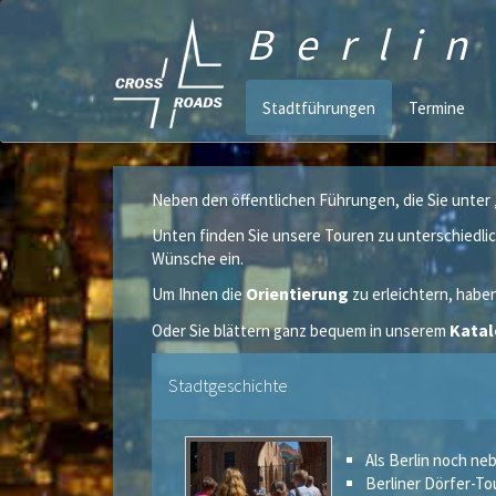
Berli
Stadtführungen
Termine
Neben den öffentlichen Führungen, die Sie unter 
Unten finden Sie unsere Touren zu unterschiedli
Wünsche ein.
Orientierung
Um Ihnen die
zu erleichtern, habe
Kata
Oder Sie blättern ganz bequem in unserem
Stadtgeschichte
Als Berlin noch neb
Berliner Dörfer-T