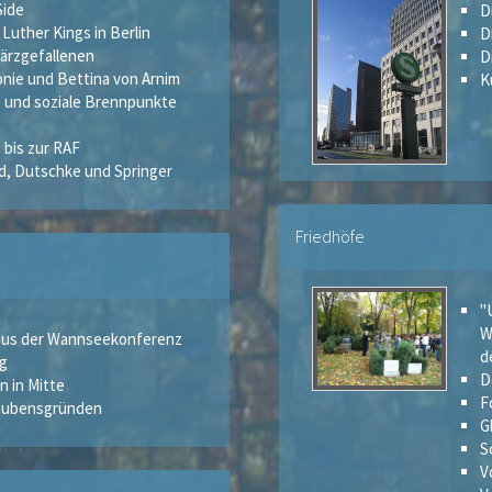
Side
D
Luther Kings in Berlin
D
Märzgefallenen
D
onie und Bettina von Arnim
K
e und soziale Brennpunkte
 bis zur RAF
d, Dutschke und Springer
Friedhöfe
"
W
Haus der Wannseekonferenz
d
ng
D
n in Mitte
F
laubensgründen
G
S
V