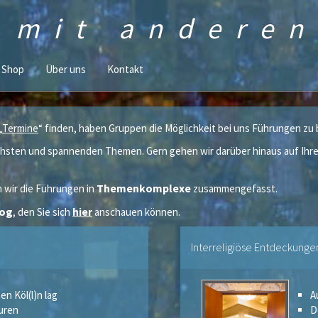
n mit andere
Shop
Über uns
Kontakt
„
Termine
“ finden, haben Gruppen die Möglichkeit bei uns Führungen zu
chsten und spannenden Themen. Gern gehen wir darüber hinaus auf Ihre 
Themenkomplexe
n wir die Führungen in
zusammengefasst.
log
, den Sie sich
hier
anschauen können.
Interreligiöse Entdeckunge
en Köl(l)n lag
A
ouren
D