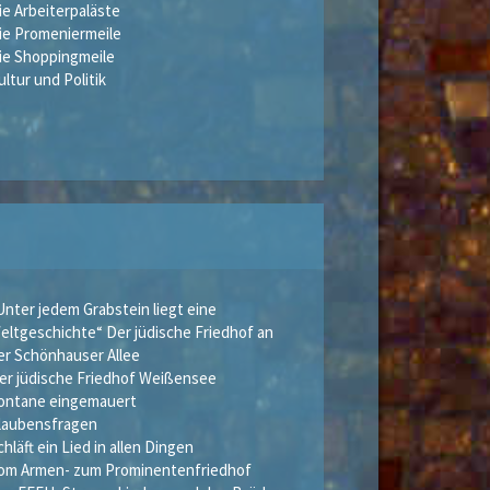
ie Arbeiterpaläste
ie Promeniermeile
ie Shoppingmeile
ultur und Politik
Unter jedem Grabstein liegt eine
eltgeschichte“ Der jüdische Friedhof an
er Schönhauser Allee
er jüdische Friedhof Weißensee
ontane eingemauert
laubensfragen
chläft ein Lied in allen Dingen
om Armen- zum Prominentenfriedhof