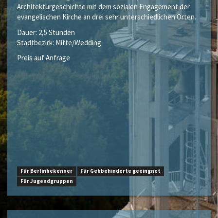
Architekturgeschichte mit dem sozialen Engagement der
evangelischen Kirche an drei sehr unterschiedlichen Orten.
Dauer: 2,5 Stunden
Stadtbezirk: Mitte/Wedding
Preis auf Anfrage
Für Berlinbekenner
Für Gehbehinderte geeingnet
Für Jugendgruppen