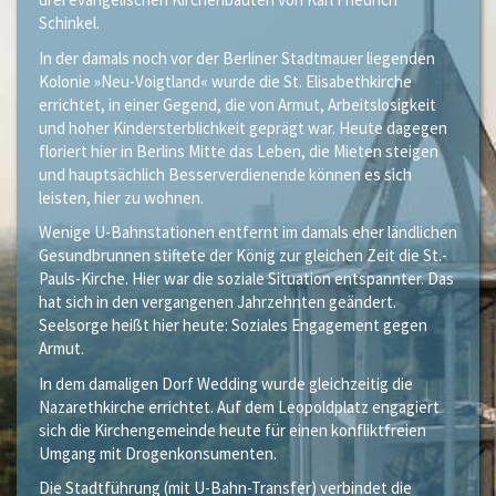
Schinkel.
In der damals noch vor der Berliner Stadtmauer liegenden
Kolonie »Neu-Voigtland« wurde die St. Elisabethkirche
errichtet, in einer Gegend, die von Armut, Arbeitslosigkeit
und hoher Kindersterblichkeit geprägt war. Heute dagegen
floriert hier in Berlins Mitte das Leben, die Mieten steigen
und hauptsächlich Besserverdienende können es sich
leisten, hier zu wohnen.
Wenige U-Bahnstationen entfernt im damals eher ländlichen
Gesundbrunnen stiftete der König zur gleichen Zeit die St.-
Pauls-Kirche. Hier war die soziale Situation entspannter. Das
hat sich in den vergangenen Jahrzehnten geändert.
Seelsorge heißt hier heute: Soziales Engagement gegen
Armut.
In dem damaligen Dorf Wedding wurde gleichzeitig die
Nazarethkirche errichtet. Auf dem Leopoldplatz engagiert
sich die Kirchengemeinde heute für einen konfliktfreien
Umgang mit Drogenkonsumenten.
Die Stadtführung (mit U-Bahn-Transfer) verbindet die