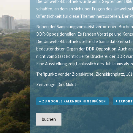
Die Umwelt-Bibliothek wurde am 2. September 1986 a
schaffen, an dem an sich über Fragen des Umwelts
Öffentlichkeit für diese Themen herzustellen. Der P
Neben der Sammlung von meist verbotenen Büchern u
DDR-Oppositionellen. Es fanden Vorträge und Konze
Die Umwelt-Bibliothek stellte die Samisdat-Zeitschri
bedeutendsten Organ der DDR-Opposition. Auch ander
nicht vom Staat kontrollierte Druckerei der DDR war
Eine Ausstellung zeigt anlässlich des Jubiläums als 
Treffpunkt: vor der Zionskirche, Zionskirchplatz, 101
Zeitzeuge: Dirk Moldt
+ ZU GOOGLE KALENDER HINZUFÜGEN
+ EXPORT
buchen