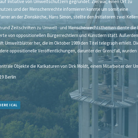
uf Initiative von Umweltschützern gegründet. Ziel war, einen Ort zu
chutzes und der Menschenrechte informieren konnte um somit eine
farrer an der Zionskirche, Hans Simon, stellte den Initiatoren zwei Kel
nd Zeitschriften zu Umwelt- und Menschenrechtsthemen diente die Bibl
rte von oppositionellen Bürgerrechtlern und Künstlern statt. Außerde
ft Umweltblätter her, die im Oktober 1989 den Titel telegraph erhielt. 
e oppositionelle Veröffentlichungen, darunter der Grenzfall, wurden i
.
zentrale Objekte die Karikaturen von Dirk Moldt, einem Mitarbeiter der U
19 Berlin
IERE ICAL