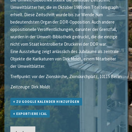
Umweltblätter her, die im Oktober 1989 den Titel telegraph
erhielt. Diese Zeitschrift wurde bis zur Wende zum
bedeutendsten Organ der DDR-Opposition. Auch andere
oppositionelle Veröffentlichungen, darunter der Grenzfall,
wurden in der Umwelt-Bibliothek gedruckt, die die einzige
nicht vom Staat kontrollierte Druckerei der DDR war.
Eine Ausstellung zeigt anlässlich des Jubiläums als zentrale
Objekte die Karikaturen von Dirk Moldt, einem Mitarbeiter
der Umweltblätter.
Treffpunkt: vor der Zionskirche, Zionskirchplatz, 10115 Berlin
Zeitzeuge: Dirk Moldt
+ ZU GOOGLE KALENDER HINZUFÜGEN
+ EXPORTIERE ICAL