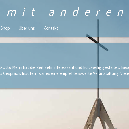
n mit andere
Shop
Über uns
Kontakt
t-Otto Menn hat die Zeit sehr interessant und kurzweilig gestaltet. Bes
s Gespräch. Insofern war es eine empfehlenswerte Veranstaltung. Viel